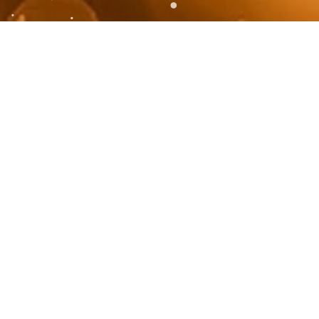
mettre les conseils, les
Pour dialoguer avec les me
ont vous avez besoin pour
les oracles angéliques ainsi
de Vie.
Ces messages vous
compléter ma pratique. J'asso
anière à avoir une résonance
vous apporter les réponses l
 que soit la difficulté que vous
aussi un instrument puissant
fis qui se présentent à vous, à
grand bien et pour celui de
preuves de la vie, à remporter
respect du Plan divin.
-être même, à sublimer ce qui
C’est un travail d’équipe a
eloppement ou de complète