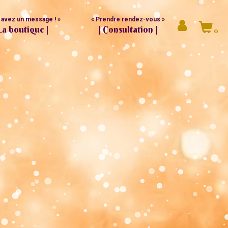
 avez un message ! »
« Prendre rendez-vous »
La boutique |
| Consultation |
Mon
0
compte
mes créations
de Gweny ®
Lacs Sucrés ®