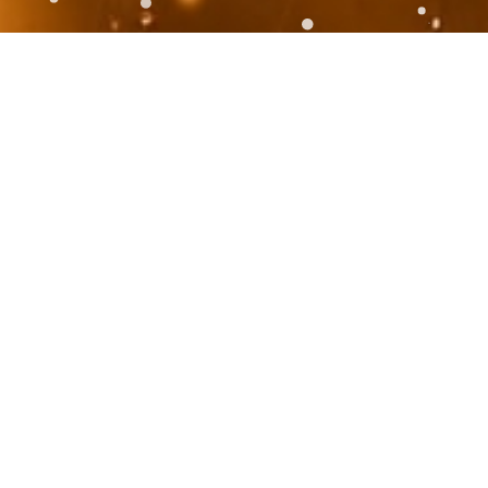
Travail d'équipe
Médium, je suis ici pour vous trans
messages d’amour et de protection d
avancer sereinement sur votre Chemin 
sont adressés par vos anges gardiens de m
particulière en vous, pour vous guider quelle
rencontrez. Ils vous aident à relever les dé
contourner les obstacles, à surmonter les é
vos propres challenges personnels et peut
doit l'être dans un exercice de dév
transformation personnelle.