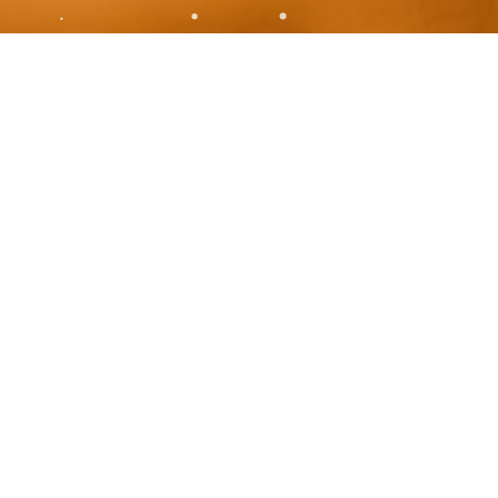
mbres de votre
Equipe de Lumière
, j’utilise
 que le tarot et les cristaux qui viennent
cie ces outils à mes propres ressentis pour
es plus précises possibles. La prière est
. La guidance est demandée pour votre plus
 toutes les personnes impliquées, dans le
uquel vous prenez part pleinement !