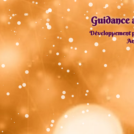
Guidance a
Développement pe
An