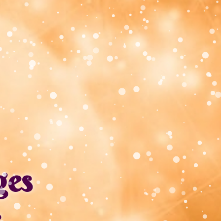
ges
e